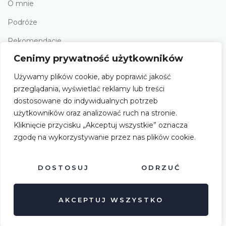
O mnie
Podróże
Rekomendacje
Cenimy prywatność użytkowników
Polityka prywatności
Używamy plików cookie, aby poprawić jakość
przeglądania, wyświetlać reklamy lub treści
Social Media
dostosowane do indywidualnych potrzeb
użytkowników oraz analizować ruch na stronie.
Kliknięcie przycisku „Akceptuj wszystkie” oznacza
zgodę na wykorzystywanie przez nas plików cookie.
DOSTOSUJ
ODRZUĆ
Copyright © 2024 trener-finansow.pl | Stworzone w ramach
AKCEPTUJ WSZYSTKO
A
twi.pl