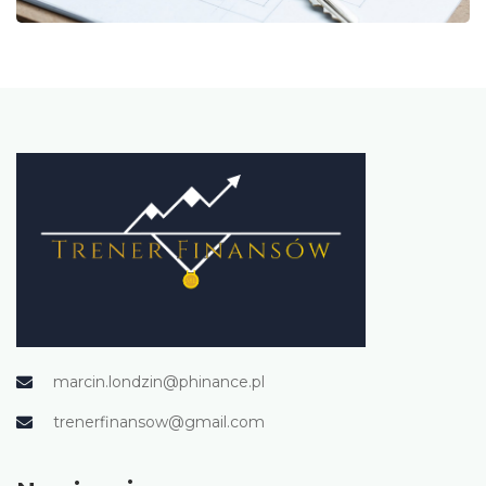
marcin.londzin@phinance.pl
trenerfinansow@gmail.com